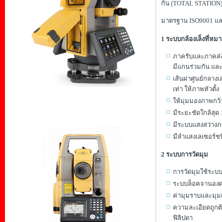
กัน (TOTAL STATION) ใ
มาตรฐาน ISO9001 แล
1 ระบบกล้องเล็งที่
ภาครับและภาคส่งข
มีแกนร่วมกัน แล
เส้นผ่าศูนย์กลาง
เท่า ให้ภาพหัวตั้ง
ให้มุมมองภาพกว้
มีระยะชัดใกล้สุด 
มีระบบแสงสว่างภ
มีลำแสงเลเซอร์ช
2 ระบบการวัดมุม
การวัดมุมใช้ร
ระบบล็อคจานองศา
ค่ามุมราบและมุมด
ความละเอียดถูกต
ฟิลิปดา