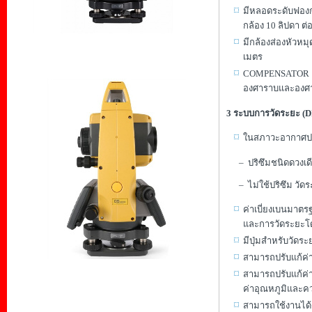
มีหลอดระดับฟอง
กล้อง 10 ลิปดา ต่
มีกล้องส่องหัวหม
เมตร
COMPENSATOR
องศาราบและองศาด
3 ระบบการวัดระยะ
ในสภาวะอากาศปกติ
– ปริซึมชนิดดวงเดียว
– ไม่ใช้ปริซึม วัดระย
ค่าเบี่ยงเบนมาต
และการวัดระยะโดย
มีปุ่มสำหรับวัดระ
สามารถปรับแก้ค่
สามารถปรับแก้ค
ค่าอุณหภูมิและคว
สามารถใช้งานได้ด