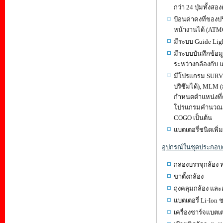
กว่า 24 ปุ่มทั้งสอ
ป้อนค่าคงที่ของป
หน้างานได้ (ATMO
มีระบบ Guide Lig
มีระบบบันทึกข้อม
ระหว่างกล้องกับ 
มีโปรแกรม SURVE
ปริซึมได้), MLM 
กำหนดตำแหน่งที่ต้
โปรแกรมคำนวณงานถน
COGO เป็นต้น
แบตเตอรี่ชนิดเพิ
อุปกรณ์ในชุดประกอบด
กล่องบรรจุกล้อ
ขาตั้งก
ถุงคลุมกล้อง 
แบตเตอรี่ Li-I
เครื่องชาร์จแบ