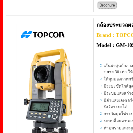
Brochure
กล้องประมวลผลร
Brand : TOPC
Model : GM-10
เส้นผ่าศูนย์กล
ขยาย 30 เท่า ให้
ให้มุมมองภาพกว
มีระยะชัดใกล้สุ
มีระบบแสงสว่า
มีลำแสงเลเซอร์
รังวัดระยะได้
การวัดมุมใช้
ระบบล็อคจานองศ
ค่ามุมราบและมุม