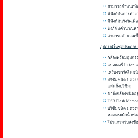
สามารถกำหนดทิศทา
มีฟังก์ชันการทำง
มีฟังก์ชันรังวัดเพ
ฟังก์ชันคำนวณหาจุ
สามารถคำนวณพื้นที
อุปกรณ์ในชุดประกอบด
กล้องพร้อมอุปกร
แบตเตอรี่ Li
เครื่องชาร์ตไ
ปริซึมชนิด 1 ดวง
แท่นตั้งปริซึม)
ขาตั้งกล้องชน
USB Flash M
ปริซึมชนิด 1 ดว
หลอดระดับน้ำฟอ
โปรแกรมรับส่งข้